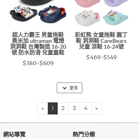
超人力霸王 男童拖鞋
彩虹熊 女童拖鞋 園丁
奧米加 ultraman 電燈
鞋 洞洞鞋 CareBears
洞洞鞋 台灣製造 16-20
兒童 涼鞋 16-24號
號 防水防滑 兒童童鞋
$469-$549
$380-$609
更多
«
1
2
3
4
»
網站導覽
熱門分類