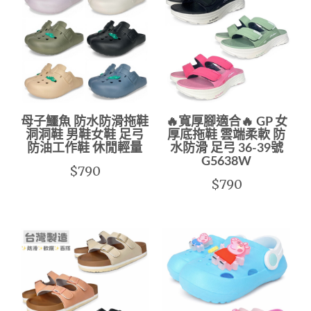
母子鱷魚 防水防滑拖鞋
🔥寬厚腳適合🔥 GP 女
洞洞鞋 男鞋女鞋 足弓
厚底拖鞋 雲端柔軟 防
防油工作鞋 休閒輕量
水防滑 足弓 36-39號
G5638W
$790
$790