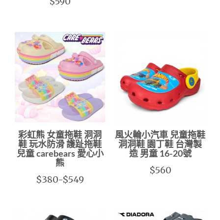
$590
彩虹熊 女童拖鞋 洞洞
風火輪小汽車 兒童拖鞋
鞋 玩水防滑 護趾拖鞋
洞洞鞋 園丁鞋 台灣製
兒童 carebears 愛心小
造 男童 16-20號
熊
$560
$380-$549