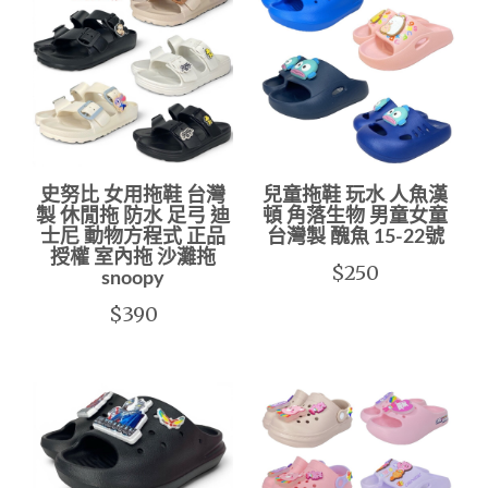
史努比 女用拖鞋 台灣
兒童拖鞋 玩水 人魚漢
製 休閒拖 防水 足弓 迪
頓 角落生物 男童女童
士尼 動物方程式 正品
台灣製 醜魚 15-22號
授權 室內拖 沙灘拖
$250
snoopy
$390