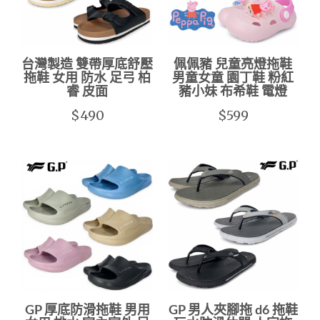
台灣製造 雙帶厚底舒壓
佩佩豬 兒童亮燈拖鞋
拖鞋 女用 防水 足弓 柏
男童女童 園丁鞋 粉紅
睿 皮面
豬小妹 布希鞋 電燈
$490
$599
GP 厚底防滑拖鞋 男用
GP 男人夾腳拖 d6 拖鞋