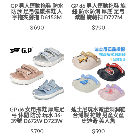
GP 男人運動拖鞋 防水
GP d6 男人運動拖鞋 旋
防滑 足弓健康拖鞋 人
鈕 防水防滑 厚底 足弓
字拖夾腳拖 D6153M
減壓 旋轉扣 D727M
$690
$790
GP d6 女用拖鞋 厚底足
迪士尼玩水電燈洞洞鞋
弓 休閒 防滑 玩水 36-
台灣製 拖鞋 男童女童
39號 D672W D723W
史迪奇 美人魚
$790
$590