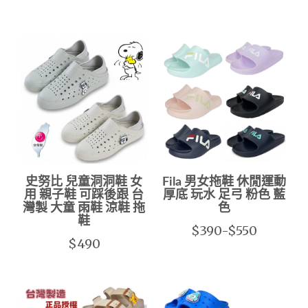
史努比 兒童洞洞鞋 女
Fila 男女拖鞋 休閒運動
用 親子鞋 可踩後跟 台
厚底 玩水 足弓 粉色 藍
灣製 大童 雨鞋 涼鞋 拖
色
鞋
$390-$550
$490