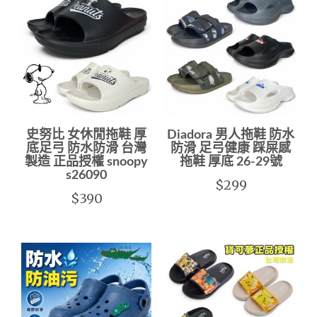
史努比 女休閒拖鞋 厚
Diadora 男人拖鞋 防水
底足弓 防水防滑 台灣
防滑 足弓健康 踩屎感
製造 正品授權 snoopy
拖鞋 厚底 26-29號
s26090
$299
$390