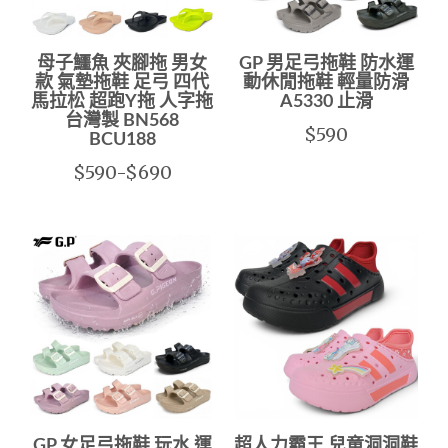
母子鱷魚 夾腳拖 男女
GP 男足弓拖鞋 防水運
款 氣墊拖鞋 足弓 四代
動休閒拖鞋 輕量防滑
馬拉松 超跑Y拖 人字拖
A5330 止滑
台灣製 BN568
$590
BCU188
$590-$690
GP 女足弓拖鞋 玩水 運
超人力霸王 兒童洞洞鞋