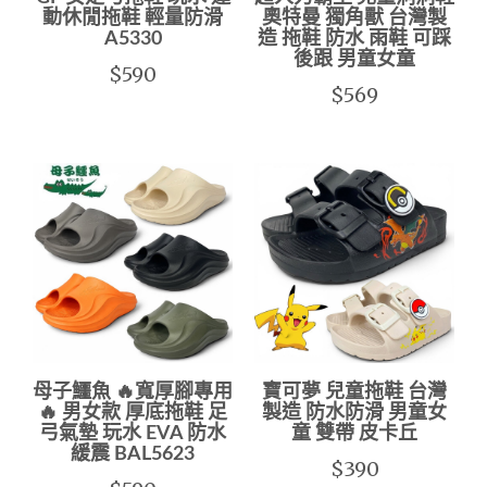
動休閒拖鞋 輕量防滑
奧特曼 獨角獸 台灣製
A5330
造 拖鞋 防水 雨鞋 可踩
後跟 男童女童
$590
$569
母子鱷魚 🔥寬厚腳專用
寶可夢 兒童拖鞋 台灣
🔥 男女款 厚底拖鞋 足
製造 防水防滑 男童女
弓氣墊 玩水 EVA 防水
童 雙帶 皮卡丘
緩震 BAL5623
$390