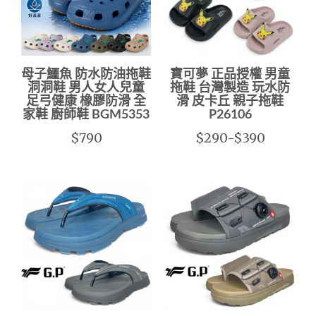
母子鱷魚 防水防油拖鞋
寶可夢 正品授權 男童
洞洞鞋 男人女人兒童
拖鞋 台灣製造 玩水防
足弓健康 橡膠防滑 全
滑 皮卡丘 親子拖鞋
家鞋 廚師鞋 BGM5353
P26106
$790
$290-$390