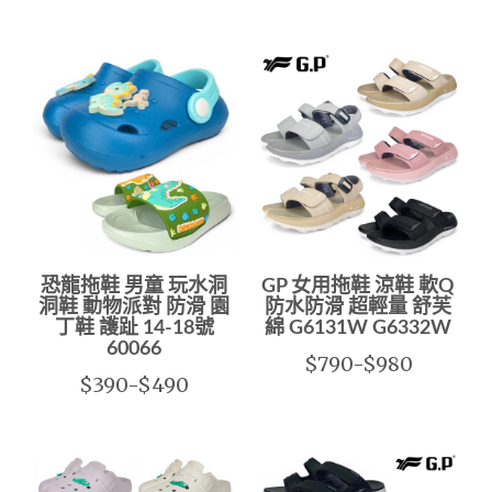
恐龍拖鞋 男童 玩水洞
GP 女用拖鞋 涼鞋 軟Q
洞鞋 動物派對 防滑 園
防水防滑 超輕量 舒芙
丁鞋 護趾 14-18號
綿 G6131W G6332W
60066
$790-$980
$390-$490