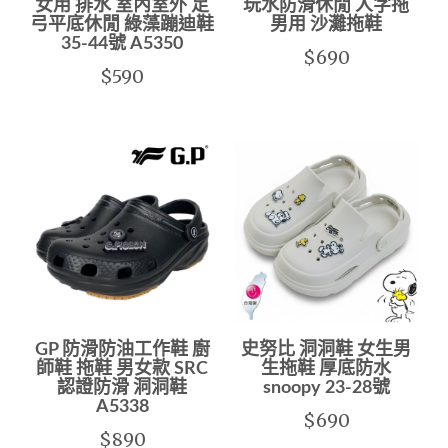
女用 排水 室內室外 足
玩水防滑休閒 人字拖
弓平底休閒 綠藻蹦迪鞋
男用 沙灘拖鞋
35-44號 A5350
$690
$590
GP 防滑防油工作鞋 廚
史努比 洞洞鞋 女生男
師鞋 拖鞋 男女款 SRC
生拖鞋 厚底防水
認證防滑 洞洞鞋
snoopy 23-28號
A5338
$690
$890